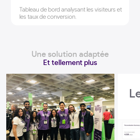
Tableau de bord analysant les visiteurs et
les taux de conversion.
Une solution adaptée
Et tellement plus
L