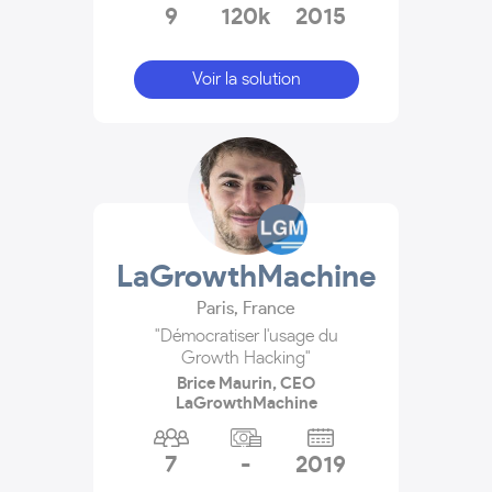
9
120k
2015
Voir la solution
LaGrowthMachine
Paris
,
France
"Démocratiser l'usage du
Growth Hacking"
Brice Maurin, CEO
LaGrowthMachine
7
-
2019