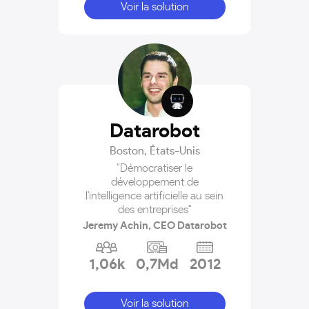
Voir la solution
Datarobot
Boston
,
États-Unis
"Démocratiser le
développement de
l'intelligence artificielle au sein
des entreprises"
Jeremy Achin, CEO Datarobot
1,06k
0,7Md
2012
Voir la solution