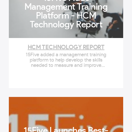
Management Training
Platform - HCM
Technology Report
HCM TECHNOLOGY REPORT
15Five added a management training
platform to help develop the skills
needed to measure and improve
performance, as well as communicate
effectively.
15Five Launches Best-