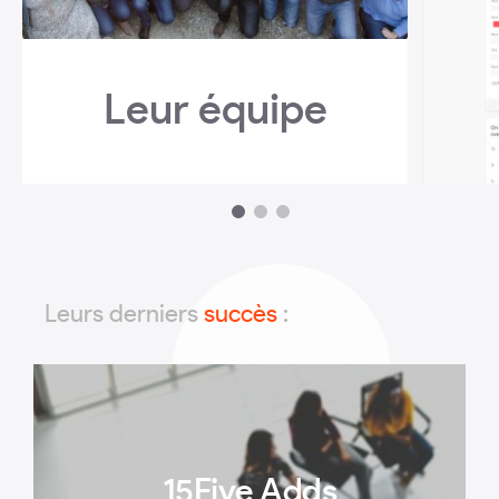
Leur équipe
1
2
3
Leurs derniers
succès
:
15Five Adds