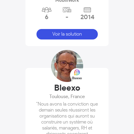
MobiliWork
6
-
2014
Voir la solution
Bleexo
Toulouse
,
France
"Nous avons la conviction que
demain seules réussiront les
organisations qui auront su
construire un système où
salariés, managers, RH et
dirigeants coopèrent