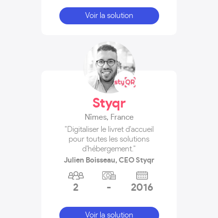
Voir la solution
Styqr
Nîmes
,
France
"Digitaliser le livret d'accueil
pour toutes les solutions
d'hébergement."
Julien Boisseau, CEO Styqr
2
-
2016
Voir la solution