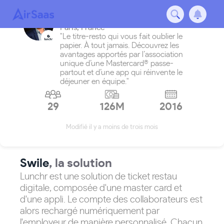
Swile
Paris
,
France
"Le titre-resto qui vous fait oublier le
papier. À tout jamais. Découvrez les
avantages apportés par l’association
unique d’une Mastercard® passe-
partout et d’une app qui réinvente le
déjeuner en équipe."
29
126M
2016
Modifié il y a moins de trois mois
Swile
, la solution
Lunchr est une solution de ticket restau
digitale, composée d'une master card et
d'une appli. Le compte des collaborateurs est
alors rechargé numériquement par
l'employeur de manière personnalisé. Chacun