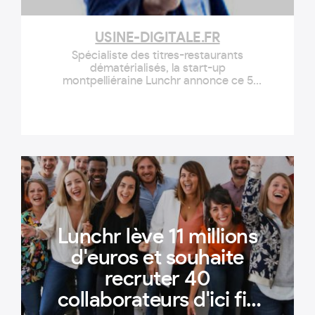
USINE-DIGITALE.FR
Spécialiste des titres-restaurants
dématérialisés, la start-up
montpelliéraine Lunchr annonce ce 5
février un troisième tour de table de 30
millions d'euros. En moins d'un an,
l'addition se monte à 41 millions d'euros.
Lunchr lève 11 millions
d'euros et souhaite
recruter 40
collaborateurs d'ici fin