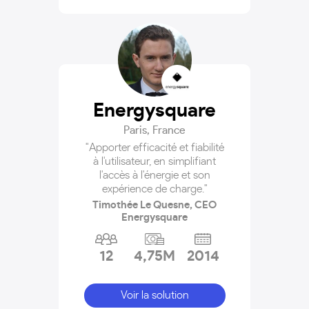
Energysquare
Paris
,
France
"Apporter efficacité et fiabilité
à l'utilisateur, en simplifiant
l'accès à l'énergie et son
expérience de charge."
Timothée Le Quesne, CEO
Energysquare
12
4,75M
2014
Voir la solution