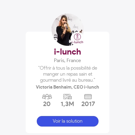
i-lunch
Paris
,
France
"Offrir à tous la possibilité de
manger un repas sain et
gourmand livré au bureau."
Victoria Benhaim, CEO i-lunch
20
1,3M
2017
Voir la solution