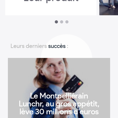
1
2
3
Leurs derniers
succès
:
Le Montpelliérain
Lunchr, au gros appétit,
lève 30 millions d'euros