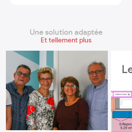
Une solution adaptée
Et tellement plus
L