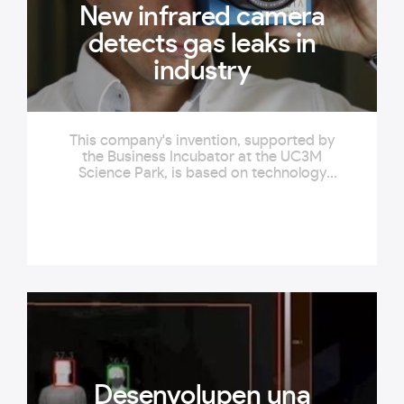
New infrared camera
detects gas leaks in
industry
This company's invention, supported by
the Business Incubator at the UC3M
Science Park, is based on technology
patented by researchers from the UC3M
Infrared Laboratory (initialled LIR in
Spanish), and can detect gas leaks that
are normally invisible to the human eye
thanks to a camera that recognizes the
infrared signature of these compounds
(infrared is electromagnetic and thermal
radiation with longer wavelengths than
visible light).
Desenvolupen una