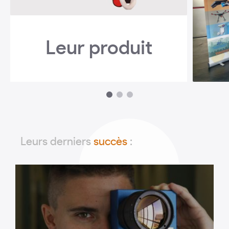
Leur produit
1
2
3
Leurs derniers
succès
: