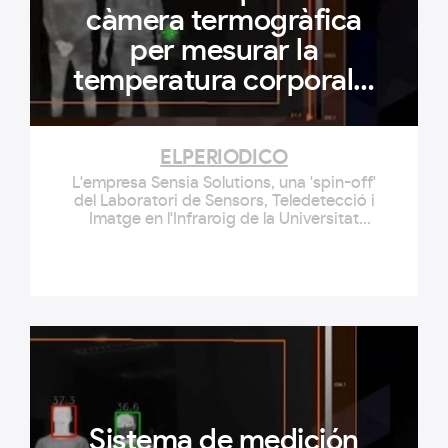
càmera termogràfica
per mesurar la
temperatura corporal a
distància
ELPERIODICO
L'empresa Sensia Solutions, una 'spin-off'
del Laboratori de Sensors, Teledetecció i
Imatge en l'Infraroig de la Universitat
Carles III de Madrid (UC3M), ha adaptat
la seva tecnologia de càmera
termogràfica, anomenada HIGIA, per
fabricar un nou sistema d'alta precisió
per al mesurament de la temperatura
corporal a...
Sistema de medición