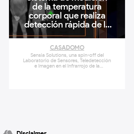
de la temperatura
corporal que realiza
detección rápida de la
fiebre • CASADOMO
CASADOMO
Sensia Solutions, una spin-off del
Laboratorio de Sensores, Teledetección
e Imagen en el Infrarrojo de la
Universidad Carlos III de Madrid (UC3M),
ha
Disclaimer