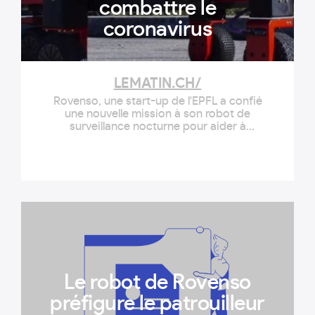
combattre le
coronavirus
LEMATIN.CH/
Rovenso, une start-up de l'EPFL a confié
une nouvelle mission à son robot de
surveillance nocturne pour aider à
endiguer la pandémie.
Le robot de Rovenso
préfigure le patrouilleur