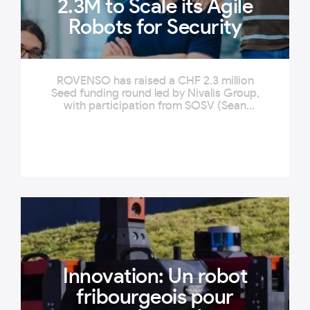
2.3M to Scale its Agile
Robots for Security
ROVENSO has raised a CHF 2.3 million
Seed funding round led by Nivalis Group,
with participation from SOSV (Sean
O'Sullivan Ventures). The new funds will
be used to perfect their prototypes,
multiply pilot projects with industrial
partners, and double the size of its R&D
team.
Innovation: Un robot
fribourgeois pour