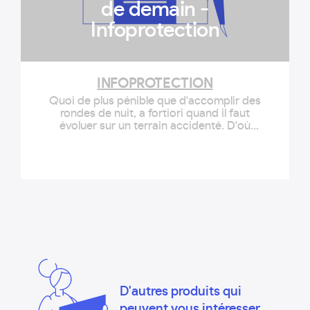
de demain -
Infoprotection
INFOPROTECTION
Quoi de plus pénible que d'accomplir des
rondes de nuit, a fortiori quand il faut
évoluer sur un terrain accidenté. D'où
l'intérêt de Rovéo, un drone terrestre
innovant qui détient une longueur
d'avance sur ses concurrents. D'abord, il
est conçu pour exécuter des rondes tant
à l'intérieur d'un bâtiment qu'à l'extérieur
sur des sols meubles […]
D'autres produits qui
peuvent vous intéresser