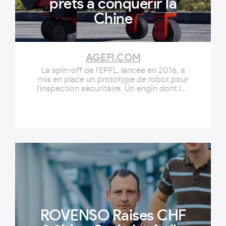
prêts à conquérir la
Chine
AGEFI.COM
La spin-off de l'EPFL, lancée en 2016, a
mis en place un prototype de robot pour
l'inspection sécuritaire. Un engin dont les
pompiers chinois ont montré un fort
intérêt. Capable de surmonter tous les
obstacles, il se révèle très utile pour
atteindre des zones difficiles d'accès ou
dangereuses lors d'une catastrophe.
ROVENSO Raises CHF