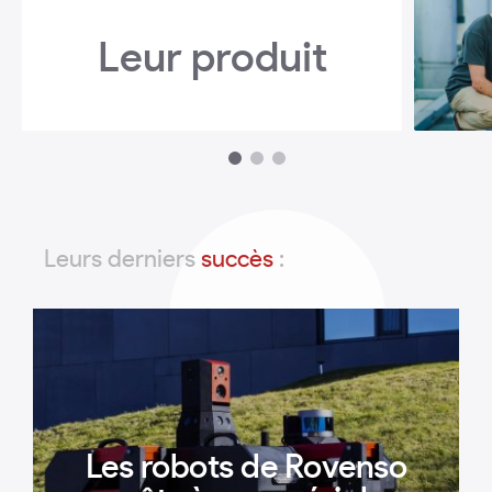
Leur produit
1
2
3
Leurs derniers
succès
:
Les robots de Rovenso