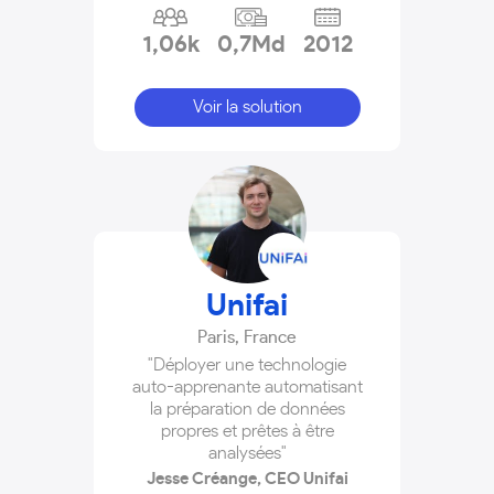
1,06k
0,7Md
2012
Voir la solution
Unifai
Paris
,
France
"Déployer une technologie
auto-apprenante automatisant
la préparation de données
propres et prêtes à être
analysées"
Jesse Créange, CEO Unifai