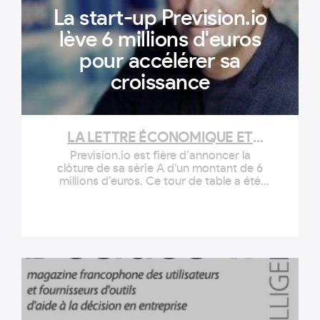
La start-up Prevision.io
lève 6 millions d'euros
pour accélérer sa
croissance
LA LETTRE ÉCONOMIQUE ET
POLITIQUE DE PACA
Prevision.io est fière d’annoncer la
clôture de sa série A d’un montant de 6
millions d’euros. Ce tour de table a été
orchestré par Upfront Ventures, avec la
participation des fonds historiques Hi
inov via le fonds SNCF Digital Ventures,
et Net Venture. Un contexte porté par le
besoin croissant des entreprises dans
des solutions fiables et prêtes à l’usage
Pour répondre à l’e