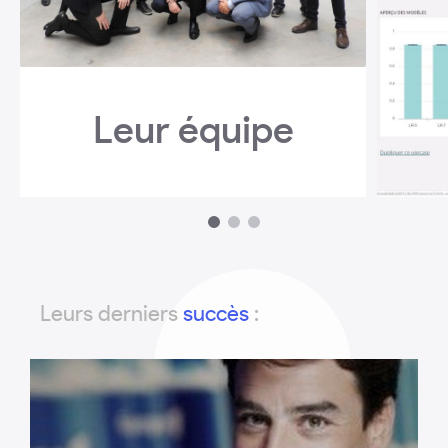
Leur équipe
1
2
3
Leurs derniers
succès
: