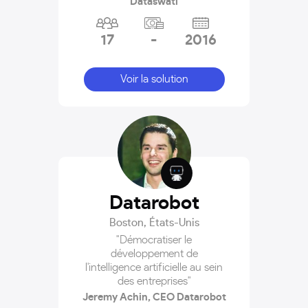
Dataswati
17
-
2016
Voir la solution
Datarobot
Boston
,
États-Unis
"Démocratiser le
développement de
l'intelligence artificielle au sein
des entreprises"
Jeremy Achin, CEO Datarobot