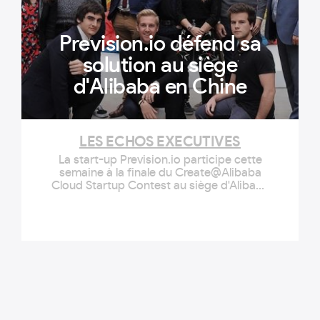
Prevision.io défend sa
solution au siège
d'Alibaba en Chine
LES ECHOS EXECUTIVES
La start-up Prevision.io participe cette
semaine à la finale du Create@Alibaba
Cloud Startup Contest au siège d'Alibaba
à Hangzhou. Elle espère décrocher un
partenariat avec le mastodonte
asiatique.