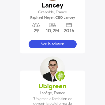
Lancey
Grenoble
,
France
Raphael Meyer, CEO Lancey
29
10,2M
2016
Voir la solution
Ubigreen
Labège
,
France
"Ubigreen a l'ambition de
devenir la plateforme de