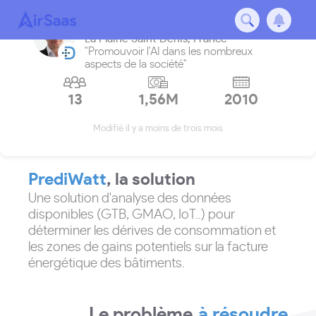
Datapole
La Plaine Saint Denis
,
France
"Promouvoir l'AI dans les nombreux
aspects de la société"
13
1,56M
2010
Modifié il y a moins de trois mois
PrediWatt
, la solution
Une solution d'analyse des données
disponibles (GTB, GMAO, IoT..) pour
déterminer les dérives de consommation et
les zones de gains potentiels sur la facture
énergétique des bâtiments.
Le problème
à résoudre