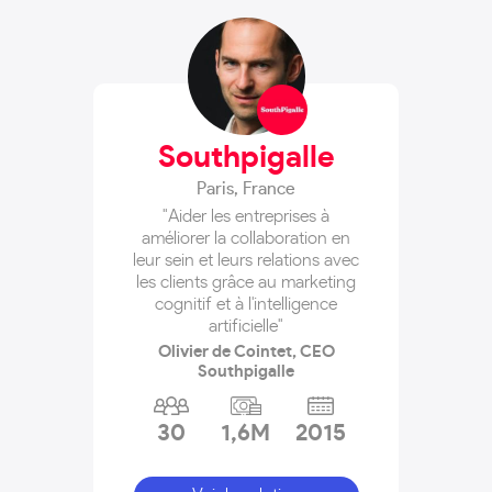
Southpigalle
Paris
,
France
"Aider les entreprises à
améliorer la collaboration en
leur sein et leurs relations avec
les clients grâce au marketing
cognitif et à l'intelligence
artificielle"
Olivier de Cointet, CEO
Southpigalle
30
1,6M
2015