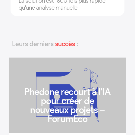
La solution est 1600 fois plus rapide
qu'une analyse manuelle.
Leurs derniers
succès
:
Phedone recourt à l'IA
pour créer de
nouveaux projets –
ForumEco