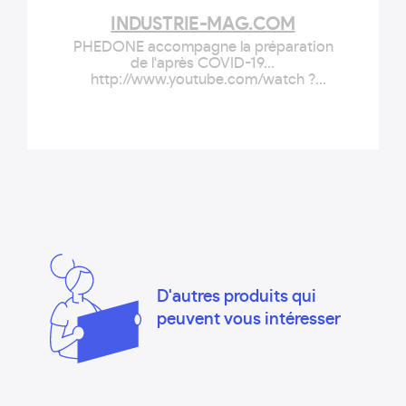
implantée partout dans le monde …
INDUSTRIE-MAG.COM
Continuer la lecture de « Phedone
PHEDONE accompagne la préparation
recourt à l'IA pour créer de nouveaux
de l'après COVID-19...
projets »
http://www.youtube.com/watch ?
v=EyqI...Phedone, jeune start-up
rémoise, a développé un (...)
D'autres produits qui
peuvent vous intéresser