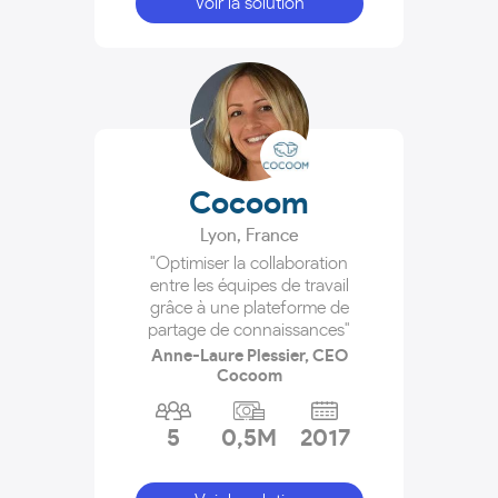
Voir la solution
Cocoom
Lyon
,
France
"Optimiser la collaboration
entre les équipes de travail
grâce à une plateforme de
partage de connaissances"
Anne-Laure Plessier, CEO
Cocoom
5
0,5M
2017