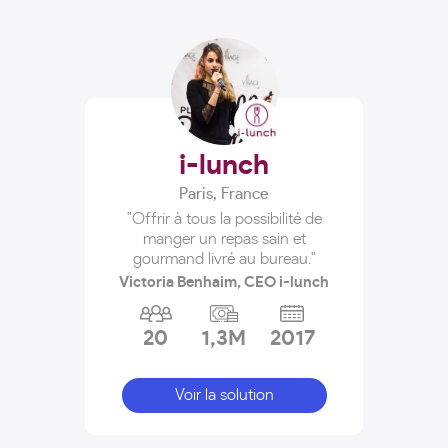
i-lunch
Paris
,
France
"Offrir à tous la possibilité de
manger un repas sain et
gourmand livré au bureau."
Victoria Benhaim, CEO i-lunch
20
1,3M
2017
Voir la solution