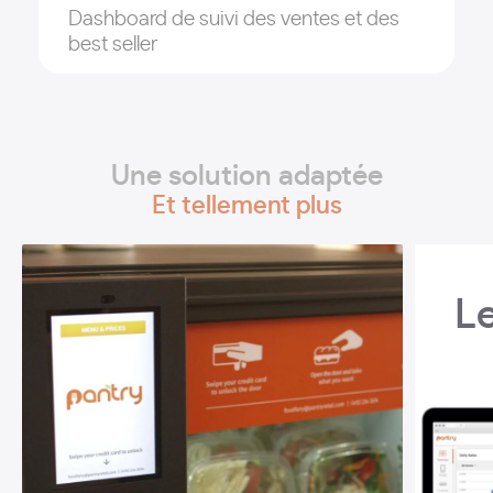
Dashboard de suivi des ventes et des
best seller
Une solution adaptée
Et tellement plus
L