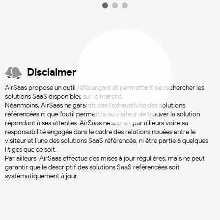
1
2
3
Disclaimer
AirSaas propose un outil référençant et permettant de rechercher les
solutions SaaS disponibles sur le marché.
Néanmoins, AirSaas ne garantit pas l’exhaustivité des solutions
référencées ni que l’outil permettra au visiteur de trouver la solution
répondant à ses attentes. AirSaas ne saurait par ailleurs voire sa
responsabilité engagée dans le cadre des relations nouées entre le
visiteur et l’une des solutions SaaS référencée, ni être partie à quelques
litiges que ce soit.
Par ailleurs, AirSaas effectue des mises à jour régulières, mais ne peut
garantir que le descriptif des solutions SaaS référencées soit
systématiquement à jour.