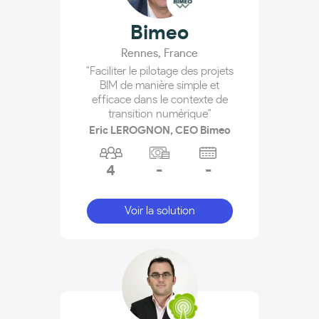
Bimeo
Rennes
,
France
"Faciliter le pilotage des projets
BIM de manière simple et
efficace dans le contexte de
transition numérique"
Eric LEROGNON, CEO Bimeo
4
-
-
Voir la solution