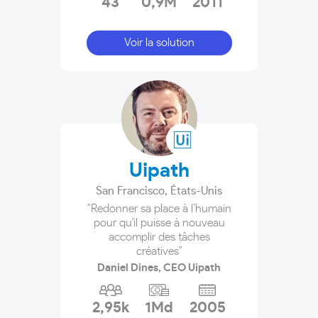
43
0,9M
2011
Voir la solution
Uipath
San Francisco
,
États-Unis
"Redonner sa place à l’humain
pour qu'il puisse à nouveau
accomplir des tâches
créatives"
Daniel Dines, CEO Uipath
2,95k
1Md
2005