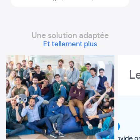
Une solution adaptée
Et tellement plus
L