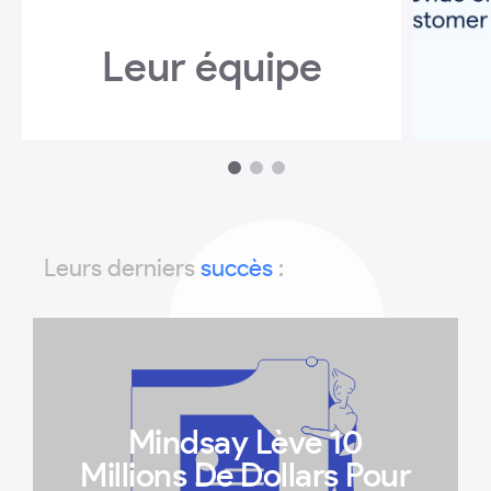
Leur équipe
1
2
3
Leurs derniers
succès
:
Mindsay Lève 10
Millions De Dollars Pour