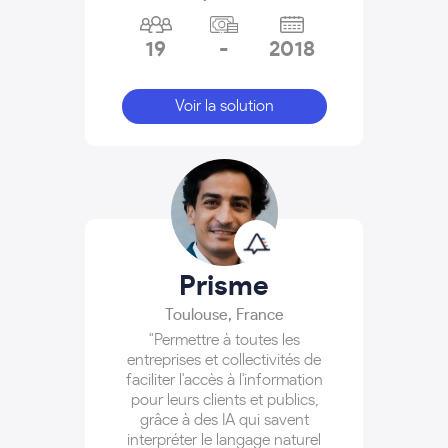
19
-
2018
Voir la solution
Prisme
Toulouse
,
France
"Permettre à toutes les
entreprises et collectivités de
faciliter l'accès à l'information
pour leurs clients et publics,
grâce à des IA qui savent
interpréter le langage naturel