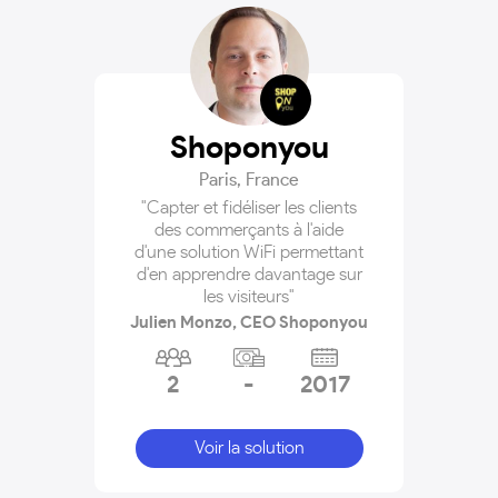
Shoponyou
Paris
,
France
"Capter et fidéliser les clients
des commerçants à l'aide
d'une solution WiFi permettant
d'en apprendre davantage sur
les visiteurs"
Julien Monzo, CEO Shoponyou
2
-
2017
Voir la solution