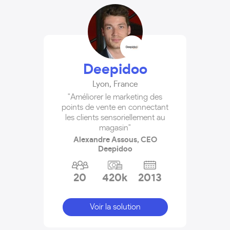
Deepidoo
Lyon
,
France
"Améliorer le marketing des
points de vente en connectant
les clients sensoriellement au
magasin"
Alexandre Assous, CEO
Deepidoo
20
420k
2013
Voir la solution