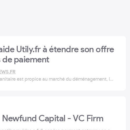
ide Utily.fr à étendre son offre
 de paiement
EWS.FR
 sanitaire est propice au marché du déménagement, la
ily.fr a fait appel à Limonetik, expert des paiements
| Newfund Capital - VC Firm