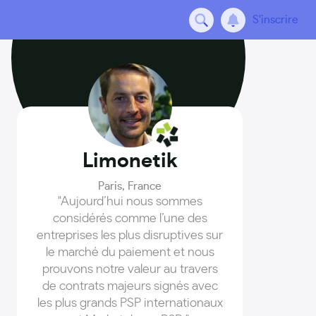
S'inscrire
Limonetik
Paris
,
France
"Aujourd’hui nous sommes
considérés comme l’une des
entreprises les plus disruptives sur
le marché du paiement et nous
prouvons notre valeur au travers
de contrats majeurs signés avec
les plus grands PSP internationaux