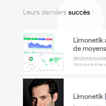
Leurs derniers
succès
:
Limonetik a
de moyens
INFORMATIQUEN
Alors que la crise
jeune entreprise Ut
Limonetik 