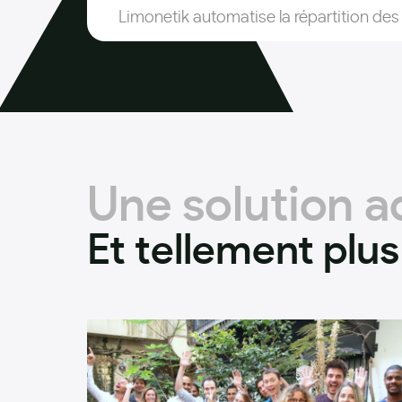
Limonetik automatise la répartition de
Une solution 
Et tellement plus