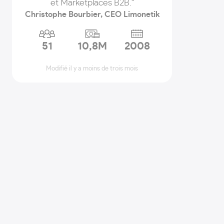
et Marketplaces B2B."
Christophe Bourbier, CEO Limonetik
51
10,8M
2008
Modifié il y a moins de trois mois