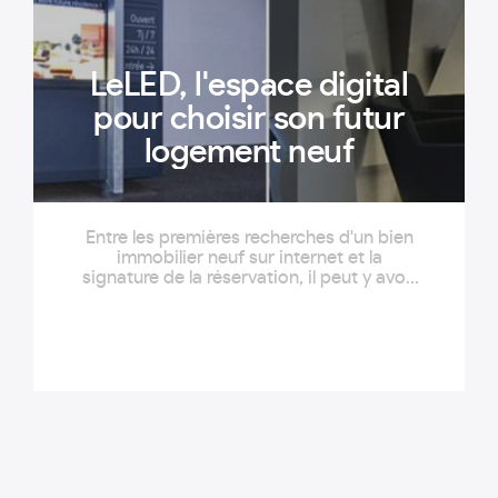
LeLED, l'espace digital
pour choisir son futur
logement neuf
Entre les premières recherches d'un bien
immobilier neuf sur internet et la
signature de la réservation, il peut y avoir
un monde. Le futur acquéreur recherche
un maximum d'informations, et peut être
réticent à rencontrer un vendeur car il ne
se sent pas prêt. Gilles Bail a donc créé
LeLED, un espace digital qui présente
toute l'offre du promoteur, pour
permettre à l'acquéreur de se renseigner
et comparer à son rythme.