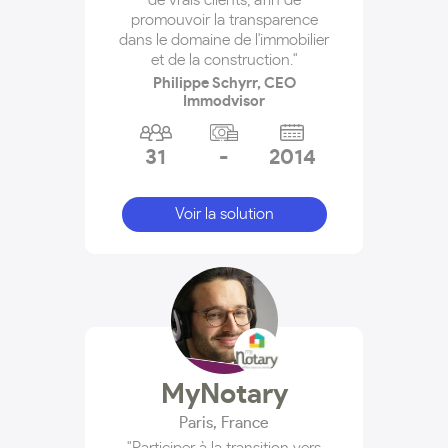
promouvoir la transparence
dans le domaine de l'immobilier
et de la construction."
Philippe Schyrr, CEO
Immodvisor
31
-
2014
Voir la solution
MyNotary
Paris
,
France
"Participer à la transition vers