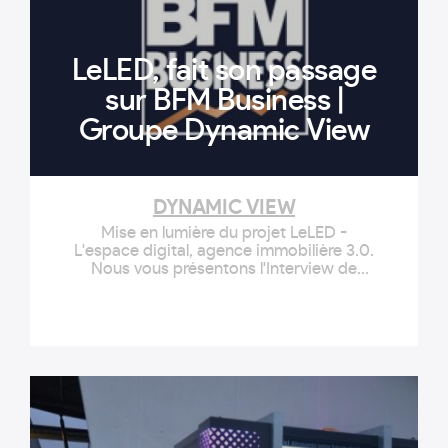
LeLED, fait son passage
sur BFM Business |
Groupe Dynamic View
DYNAMIC VIEW
Mise en lumière du projet LeLED -
L'espace digital, agence immobilière 3.0.
Nous vous présentons l'Interview de
Nicolas Elie – Président de L'ESPACE
DIGITAL sur BUSINESS TV et BFM Radio.