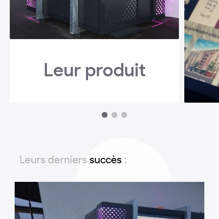
Leur produit
1
2
3
Leurs derniers
succès
: