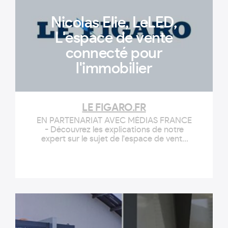
Nicolas Elie, LeLED,
L'espace de vente
connecté pour
l'immobilier
LE FIGARO.FR
EN PARTENARIAT AVEC MÉDIAS FRANCE
- Découvrez les explications de notre
expert sur le sujet de l'espace de vente
connecté dans l'immobilier neuf: Nicolas
Elie, CEO de l'entreprise LeLED.