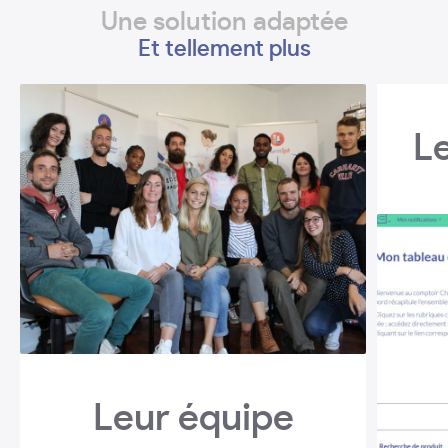
Une solution adaptée
Et tellement plus
L
Leur équipe