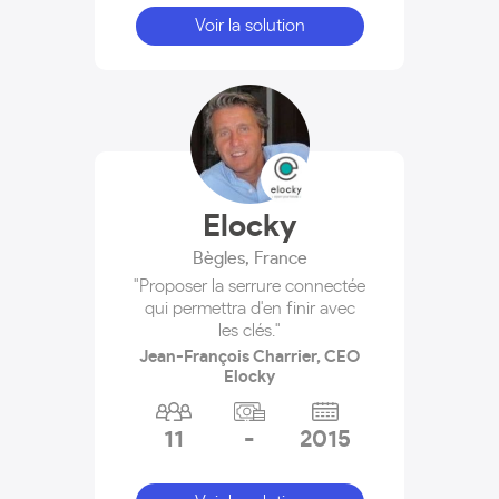
Voir la solution
Elocky
Bègles
,
France
"Proposer la serrure connectée
qui permettra d'en finir avec
les clés."
Jean-François Charrier, CEO
Elocky
11
-
2015