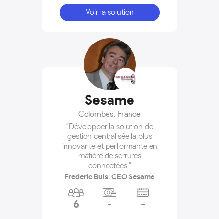
Voir la solution
Sesame
Colombes
,
France
"Développer la solution de
gestion centralisée la plus
innovante et performante en
matière de serrures
connectées."
Frederic Buis, CEO Sesame
6
-
-