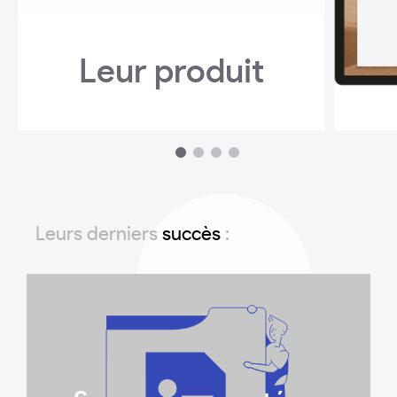
Leur produit
1
2
3
4
Leurs derniers
succès
: