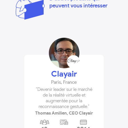
peuvent vous intéresser
Clayair
Paris
,
France
"Devenir leader sur le marché
de la réalité virtuelle et
augmentée pour la
reconnaissance gestuelle."
Thomas Amilien, CEO Clayair