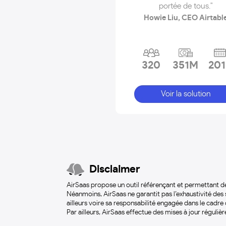
portée de tous."
Howie Liu, CEO Airtabl
320
351M
201
Voir la solution
Disclaimer
AirSaas propose un outil référençant et permettant de
Néanmoins, AirSaas ne garantit pas l’exhaustivité des s
ailleurs voire sa responsabilité engagée dans le cadre d
Par ailleurs, AirSaas effectue des mises à jour réguliè