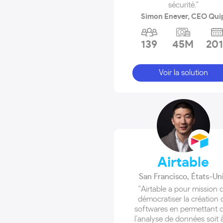
sécurité."
Simon Enever, CEO Qui
139
45M
201
Voir la solution
Airtable
San Francisco
,
États-Un
"Airtable a pour mission 
démocratiser la création 
softwares en permettant 
l’analyse de données soit à