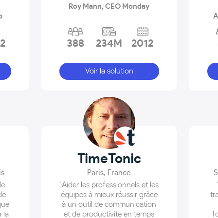
Roy Mann, CEO Monday
p
A
2
388
234M
2012
Voir la solution
TimeTonic
is
Paris
,
France
S
de
"Aider les professionnels et les
de
équipes à mieux réussir grâce
tr
que
à un outil de communication
 la
et de productivité en temps
f