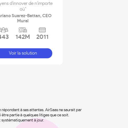
ens d'innover de n'importe
où"
riano Suarez-Battan, CEO
Mural
443
142M
2011
Voir la solution
on répondant à ses attentes. AirSaas ne saurait par
 être partie à quelques litiges que ce soit.
it systématiquement à jour.