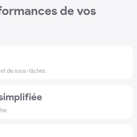
formances de vos
s et de sous-tâches.
implifiée
che.