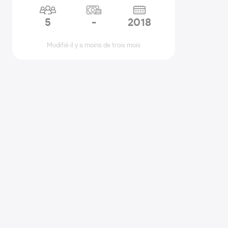
5
-
2018
Modifié il y a moins de trois mois