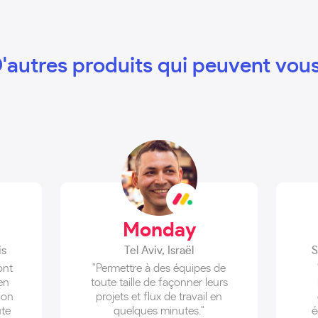
'autres produits qui peuvent vous
Monday
is
Tel Aviv
,
Israël
S
ont
"Permettre à des équipes de
 en
toute taille de façonner leurs
ion
projets et flux de travail en
ute
quelques minutes."
é