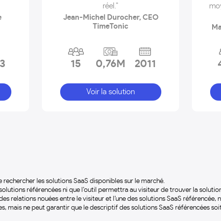
réel."
moy
e
Jean-Michel Durocher, CEO
TimeTonic
Ma
3
15
0,76M
2011
Voir la solution
 rechercher les solutions SaaS disponibles sur le marché.
olutions référencées ni que l’outil permettra au visiteur de trouver la soluti
es relations nouées entre le visiteur et l’une des solutions SaaS référencée, ni
res, mais ne peut garantir que le descriptif des solutions SaaS référencées so