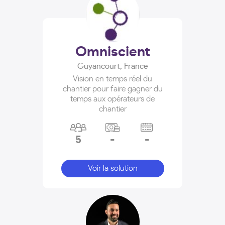
Omniscient
Guyancourt
,
France
Vision en temps réel du
chantier pour faire gagner du
temps aux opérateurs de
chantier
5
-
-
Voir la solution