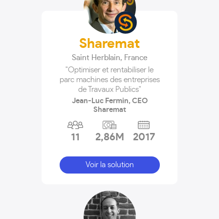
Sharemat
Saint Herblain
,
France
"Optimiser et rentabiliser le
parc machines des entreprises
de Travaux Publics"
Jean-Luc Fermin, CEO
Sharemat
11
2,86M
2017
Voir la solution