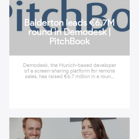
Balderton leads €6.7M
round in Demodesk |
PitchBook
Demodesk, the Munich-based developer
of a screen-sharing platform for remote
sales, has raised €6.7 million in a round
led by London-based VC Balderton
Capital. The investment was also
supported by...