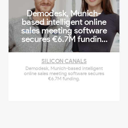
Demodesk, Munich-
based intelligent online
sales meeting software
secures €6.7M funding
| Silicon Canals
SILICON CANALS
Demodesk, Munich-based intelligent
online sales meeting software secures
€6.7M funding.