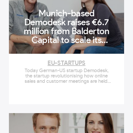
Munich-based
Demodesk raises €6.7
million from Balderton
Capital to scale its
intelligent online sales
meeting software
EU-STARTUPS
Today German-US startup Demodesk,
the startup revolutionising how online
sales and customer meetings are held,
has raised €6.7 million in its latest
funding round, led by Balderton Capital.
Demodesk's vision is to enable great
customer conversations and make the
most out of every online interact