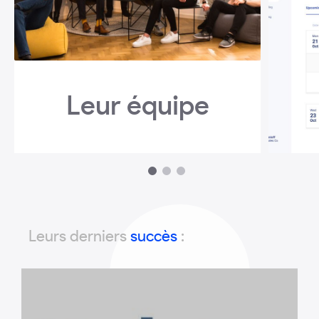
Leur équipe
1
2
3
Leurs derniers
succès
: