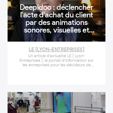
Deepidoo : déclencher
l'acte d'achat du client
par des animations
sonores, visuelles et
olfactives - LE [Lyon-
Entreprises]
LE [LYON-ENTREPRISES]
Un article d'actualité LE [ Lyon-
Entreprises ], le portail d'information sur
les entreprises pour les décideurs de
Lyon et Rhône-Alpes