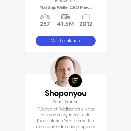
innovante"
Matthijs Welle, CEO Mews
257
41,6M
2012
Voir la solution
Shoponyou
Paris
,
France
"Capter et fidéliser les clients
des commerçants à l'aide
d'une solution WiFi permettant
d'en apprendre davantage sur