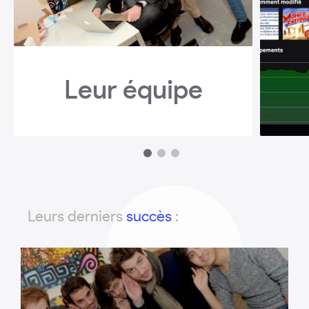
Leur équipe
1
2
3
Leurs derniers
succès
: