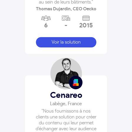
au sein de leurs bâtiments."
Thomas Dujardin, CEO Oecko
6
-
2015
Voir la solution
Cenareo
Labège
,
France
"Nous fournissons à nos
clients une solution pour créer
du contenu qui leur permet
d'échanger avec leur audience