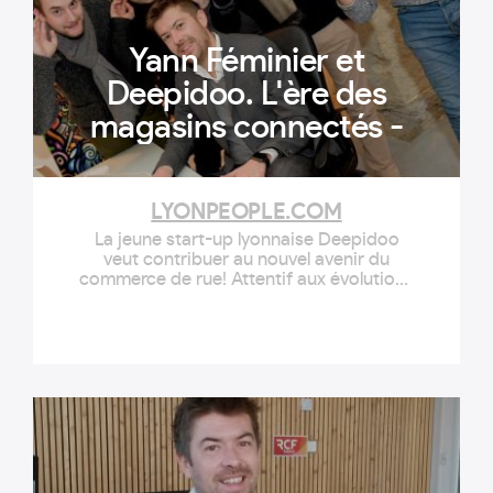
Yann Féminier et
Deepidoo. L'ère des
magasins connectés -
LYONPEOPLE.COM
La jeune start-up lyonnaise Deepidoo
veut contribuer au nouvel avenir du
commerce de rue! Attentif aux évolutions
des modes de consommation, son
directeur associé, Yann Féminier, définit
son offre de marketing sensoriel comme
l'outil du « shopping plaisir ».