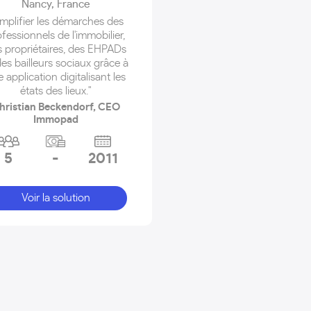
Nancy
,
France
implifier les démarches des
fessionnels de l'immobilier,
 propriétaires, des EHPADs
des bailleurs sociaux grâce à
 application digitalisant les
états des lieux."
hristian Beckendorf, CEO
Immopad
5
-
2011
Voir la solution