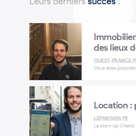
Leurs derniers
succès
:
Immobilier.
des lieux 
OUEST-FRANCE.F
Vous êtes propriéta
avec l'état des lie
Visit, la start-up c
Location : 
LEPARISIEN.FR
La start-up Check a
exhaustif et jurid