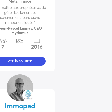
Metz
,
France
rmettre aux propriétaires de
gérer facilement et
sereinement leurs biens
immobiliers loués."
Jean-Pascal Launay, CEO
Mydomus
7
-
2016
Voir la solution
Immopad