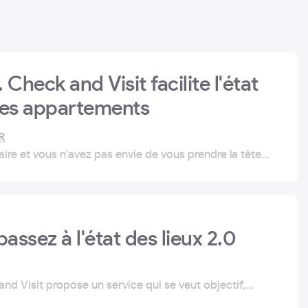
 Check and Visit facilite l'état
des appartements
R
ire et vous n'avez pas envie de vous prendre la tête
ux de votre appartement ? La solution : Check and
réée par Thibaut Le Treut.
passez à l'état des lieux 2.0
nd Visit propose un service qui se veut objectif,
iquement fiable pour les propriétaires comme pour les