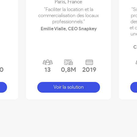
Paris
,
France
"Faciliter la location et la
"S
commercialisation des locaux
pro
professionnels."
des
et 
Emilie Vialle, CEO Snapkey
une
C
10
13
0,8M
2019
Voir la solution