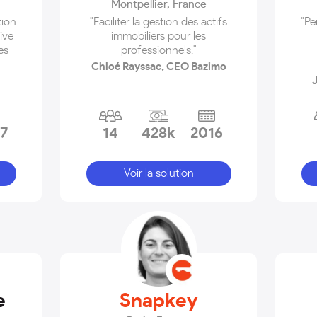
Montpellier
,
France
tion
"Faciliter la gestion des actifs
"Pe
ive
immobiliers pour les
es
professionnels."
Chloé Rayssac, CEO Bazimo
7
14
428k
2016
Voir la solution
e
Snapkey