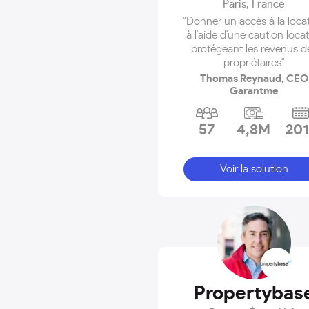
Paris
,
France
"Donner un accès à la loca
à l'aide d'une caution locat
protégeant les revenus d
propriétaires"
Thomas Reynaud, CEO
Garantme
57
4,8M
201
Voir la solution
Propertybas