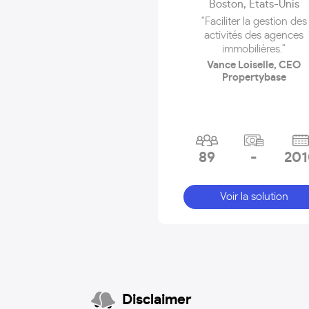
Boston
,
États-Unis
"Faciliter la gestion des
activités des agences
immobilières."
Vance Loiselle, CEO
Propertybase
89
-
20
Voir la solution
Disclaimer