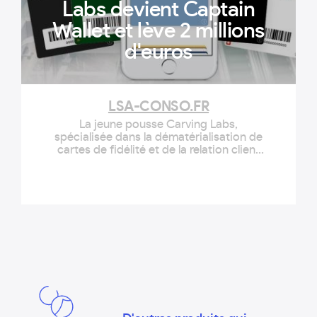
Labs devient Captain
Wallet et lève 2 millions
d'euros
LSA-CONSO.FR
La jeune pousse Carving Labs,
spécialisée dans la dématérialisation de
cartes de fidélité et de la relation client
sur mobile, annonce une levée de fonds
de 2 millions d'euros, dont 1,5 millions €
en capital 500 000 € en dette, auprès de
la société d'investissement M.Capital
Partners.