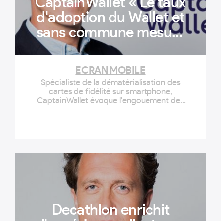
CaptainWallet « Le taux
d'adoption du Wallet et
sans commune mesure
avec celui des
applications »
ECRAN MOBILE
Spécialiste de la dématérialisation des
cartes de fidélité sur smartphone,
CaptainWallet évoque l'engouement des
marques pour sa solution, sa valeur
ajoutée par rapport aux applications, et
les perspectives de convergence avec le
paiement mobile sans contact. JB –
Captain Wallet a multiplié les...
Decathlon enrichit