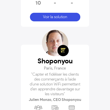
10
-
-
Voir la solution
Shoponyou
Paris
,
France
"Capter et fidéliser les clients
des commerçants à l'aide
d'une solution WiFi permettant
d'en apprendre davantage sur
les visiteurs"
Julien Monzo, CEO Shoponyou