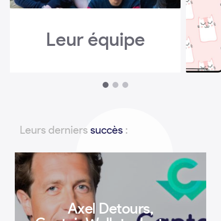
Leur équipe
1
2
3
Leurs derniers
succès
:
Axel Detours,