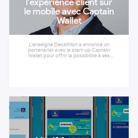
l'expérience client sur
le mobile avec Captain
Wallet
L'enseigne Decathlon a annoncé un
partenariat avec la start-up Captain
Wallet pour offrir la possibilité à ses
clients d'intégrer dans le wallet de leurs
smartphones la carte Decathlon. Un
moyen de fluidifier l'expérience client sur
mobile et en point de vente.