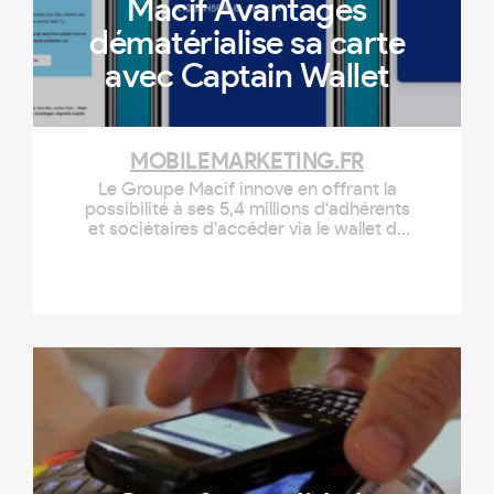
Macif Avantages
dématérialise sa carte
avec Captain Wallet
MOBILEMARKETING.FR
Le Groupe Macif innove en offrant la
possibilité à ses 5,4 millions d'adhérents
et sociétaires d'accéder via le wallet de
leurs smartphones au programme
d'avantages négocié avec plus d'une
centaine…