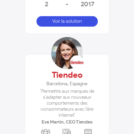
2
-
2017
Voir la solution
Tiendeo
Barcelona
,
Espagne
"Permettre aux marques de
s’adapter aux nouveaux
comportements des
consommateurs avec l’ère
internet"
Eva Martín, CEO Tiendeo