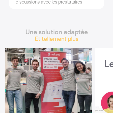
discussions avec les prestataires
Une solution adaptée
Et tellement plus
L