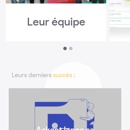
Leur équipe
1
2
Leurs derniers
succès
: