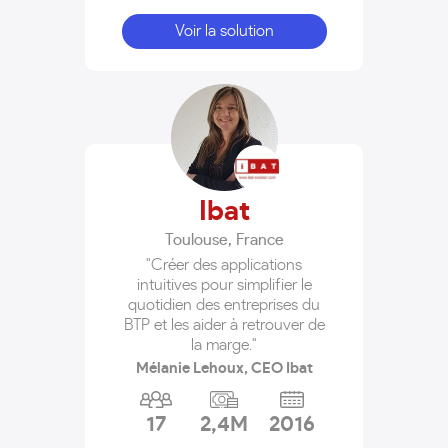
Voir la solution
Ibat
Toulouse
,
France
"Créer des applications
intuitives pour simplifier le
quotidien des entreprises du
BTP et les aider à retrouver de
la marge."
Mélanie Lehoux, CEO Ibat
17
2,4M
2016