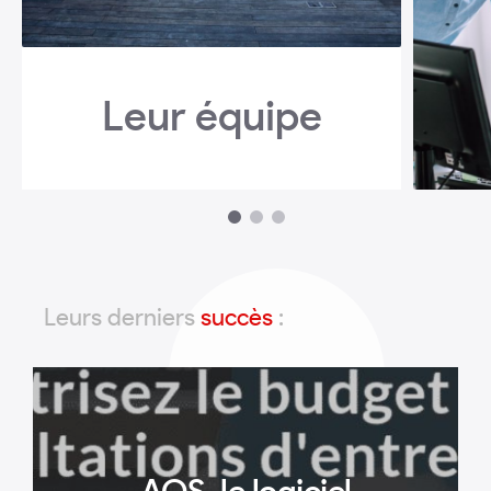
Leur équipe
1
2
3
Leurs derniers
succès
: