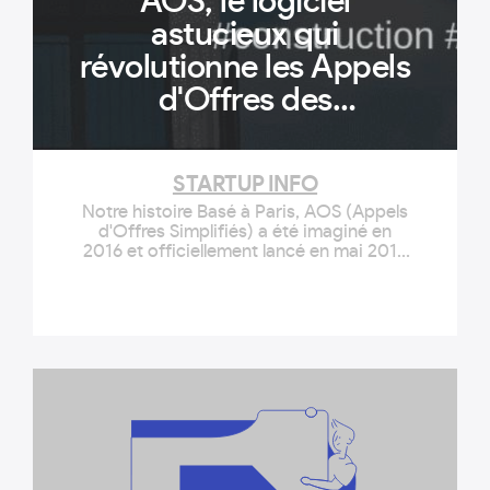
AOS, le logiciel
astucieux qui
révolutionne les Appels
d'Offres des
promoteurs
immobiliers
STARTUP INFO
Notre histoire Basé à Paris, AOS (Appels
d'Offres Simplifiés) a été imaginé en
2016 et officiellement lancé en mai 2018
par deux amis, Alexandre Brochot et
Thomas Cassou. Alexandre, CEO d'AOS
fort de cinq années d'expériences en
Maîtrise d'Ouvrage en tant qu'ingénieur,
a réalisé au cours de son métier que le
temps consacré au processus […]