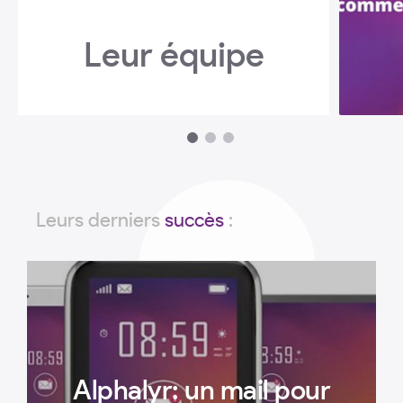
Leur équipe
1
2
3
Leurs derniers
succès
:
Alphalyr: un mail pour