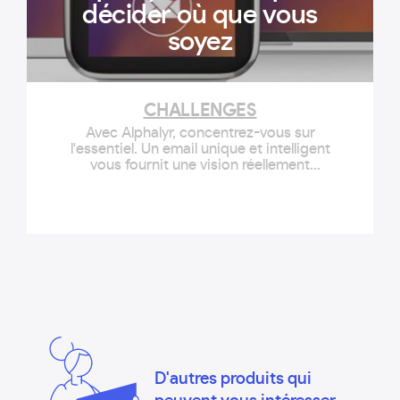
décider où que vous
soyez
CHALLENGES
Avec Alphalyr, concentrez-vous sur
l'essentiel. Un email unique et intelligent
vous fournit une vision réellement
multicanal de votre performance. Cette
start-up fait partie de la sélection "100
start-up où investir en 2018" de
Challenges.
D'autres produits qui