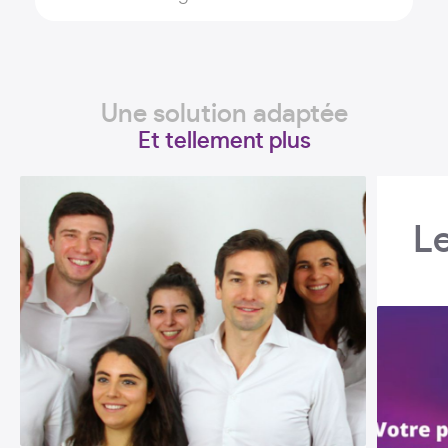
Une solution adaptée
Et tellement plus
L